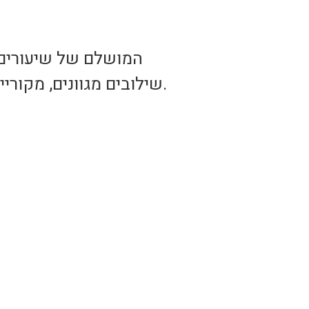
שילובים מגוונים, מקוריים ונועזים. בעולם זה יש חיבור של כמה סגנונות אימון ועולמות בשיעור 1.