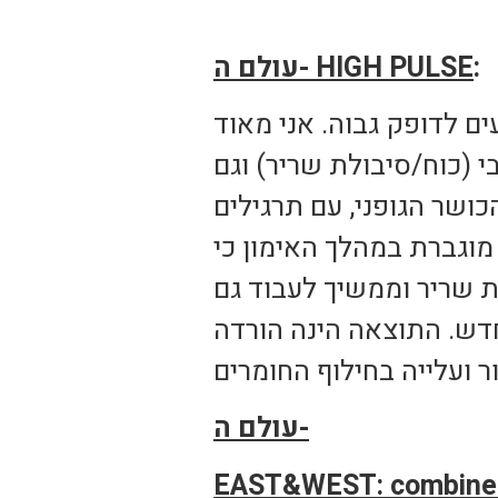
:
HIGH PULSE
עולם ה-
ים לדופק גבוה. אני מאוד
 (כוח/סיבולת שריר) וגם
כושר הגופני, עם תרגילים
וגברת במהלך האימון כי
ת שריר וממשיך לעבוד גם
דש. התוצאה הינה הורדה
עולם ה-
EAST&WEST: combine ph