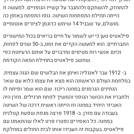
להתחזק, להשתקם ולהתגבר על קשייו הגופניים. למעשה זו
הייתה תחילת התפתחות השיטה. גופו התפתח באופן כה
מושלם, עד שבגיל 14 שימש כדוגמן לציורים אנטומיים.
פילאטיס טען כי יש לשמור על חיים בריאים בכול המישורים
החברתיים. הוא למעשה הקדים את זמנו, ב-50 שנים לפחות,
וכיום אנשי רוח מטיפים ומדברים על אותם הרעיונות כפי
שחשב פילאטיס בתחילת המאה הקודמת.
ב- 1912 עבר לאנגליה ואימן את הבלשים שם הגנה עצמית.
במלחמת העולם הראשונה הוא מצא את עצמו כלוא עם שאר
הנתינים הגרמנים במחנה ריכוז. שם הוא שמר ופיתח לו
ולחבריו את הכושר הגופני והמשיך לפתח תרגילים. מזרן היה
האביזר היחיד במחנה וזו הייתה ראשית דרכה של השיטה
בעבודה עם מזרן. ב- 1918 פרצה מגפת שפעת קטלנית
במחנה. כל האסירים נפטרו פרט לאלו שהתאמנו עם
פילאטיס. בעקבות זה העבירו אותו לבית החולים במחלקת