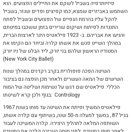
פיזיותרפיה בשביל לשקם את החיילים הפצועים. הוא
השתמש באביזרים שמצא, כמו קפיצים ופדים שגזר, בשביל
להקל עליו בהרמת הגפיים של הפצועים ובשביל לפתח
התנגדות לפיתוח ושיקום שרירים בזמן ששכבו במיטתם
והניעו את אבריהם. ב- 1923 פילאטיס היגר לארצות הברית,
במהלך השייט פגש את אשתו קלרה וביחד הם הקימו את
הסטודיו הראשון שלהם בני יורק, ליד הבלט של ניו יורק
(New York City Ballet)
השיטה הפכה פופולרית בקרב רקדנים במהלך שנות
השישים של המאה העשרים ולאחר מכן הופצה גם בציבור
הכללי. פילאטיס שם דגש על נשימות ושליטה של המוח
בגוף ולכן קרא לשיטתו: Contrology
פילאטיס המשיך ופיתח את השיטה עד מותו בשנת 1967
בגיל 87 , במשך למעלה מ-50 שנה, בשיתוף עם קלרה אשתו,
השותפה המלאה לתהליך היצירה. קלרה המשיכה לעבוד
לאחר מותו בסטודיו. לפני מותה העבירה קלרה את הסטודיו