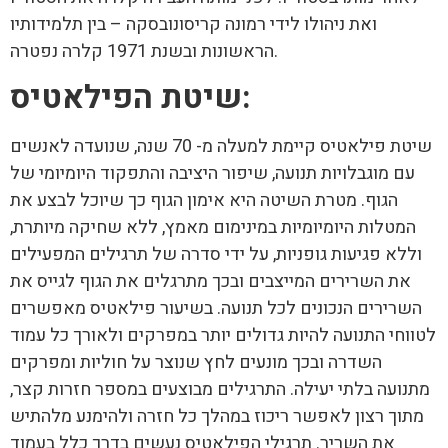
ואת ניהולו לידי רמונה קריסונובסקה – בין תלמידותיו
הראשונות ובשנת 1971 קלרה נפטרה.
:
שיטת הפילאטיס
שיטת פילאטיס קיימת למעלה מ- 70 שנה, שנועדה לאנשים
עם מוגבלויות תנועה, שיפור היציבה והתפקוד היומיומי של
הגוף. מטרת השיטה היא אימון הגוף כך שיוכל לבצע את
המטלות היומיומיות במינימום מאמץ, ללא שחיקה מיותרת,
וללא פגיעות גופניות, על ידי סדרה של תרגילים המפעילים
את השרירים המייצבים ובכך מתרגלים את הגוף לגייס את
השרירים הנכונים לכל תנועה. בשיעור פילאטיס מאפשרים
לטווחי התנועה להיות גדולים יותר במפרקים ולאורך כל עמוד
השדרה ובכך מונעים לחץ שנוצר על חוליות ומפרקים
מתנועה בלתי יעילה. התרגילים מבוצעים במספר חזרות קצר,
מתוך רצון לאפשר ריכוז במהלך כל חזרה ולהימנע מלהתיש
את השריר. תרגילי הפילאטיס נעשים בדרך כלל בעמוד