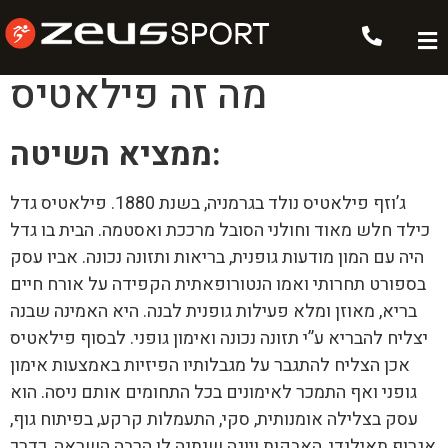
מה זה פילאטיס
מה זה פילאטיס
:
ממציא השיטה
ג’וזף פילאטיס נולד בגרמניה, בשנת 1880. פילאטיס גדל
כילד חלש מאוד וחולני הסובל מרככת ואסטמה. הבית בו גדל
היה עם המון מודעות גופנית, בריאות ותזונה נכונה. אביו עסק
בספורט תחרותי ואמו הנטורופאתית הקפידה על אורח חיים
בריא, מאוזן ומלא פעילות גופנית לבנה. היא האמינה שבנה
יצליח להבריא ע”י תזונה נכונה ואימון גופני. לבסוף פילאטיס
אכן הצליח להתגבר על מגבלותיו הפיזיות באמצעות אימון
גופני ואף התמכר לאימונים בכל התחומים אותם ניסה. הוא
עסק בצלילה אומנותית, סקי, התעמלות קרקע, בפיתוח גוף,
אגרוף תאילנדי, האבקות ויוגה שנתנה לו הרבה השראה, כדרך