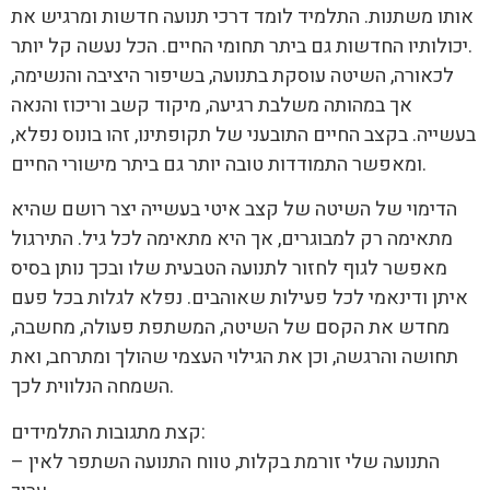
אותו משתנות. התלמיד לומד דרכי תנועה חדשות ומרגיש את
יכולותיו החדשות גם ביתר תחומי החיים. הכל נעשה קל יותר.
לכאורה, השיטה עוסקת בתנועה, בשיפור היציבה והנשימה,
אך במהותה משלבת רגיעה, מיקוד קשב וריכוז והנאה
בעשייה. בקצב החיים התובעני של תקופתינו, זהו בונוס נפלא,
ומאפשר התמודדות טובה יותר גם ביתר מישורי החיים.
הדימוי של השיטה של קצב איטי בעשייה יצר רושם שהיא
מתאימה רק למבוגרים, אך היא מתאימה לכל גיל. התירגול
מאפשר לגוף לחזור לתנועה הטבעית שלו ובכך נותן בסיס
איתן ודינאמי לכל פעילות שאוהבים. נפלא לגלות בכל פעם
מחדש את הקסם של השיטה, המשתפת פעולה, מחשבה,
תחושה והרגשה, וכן את הגילוי העצמי שהולך ומתרחב, ואת
השמחה הנלווית לכך.
קצת מתגובות התלמידים:
– התנועה שלי זורמת בקלות, טווח התנועה השתפר לאין