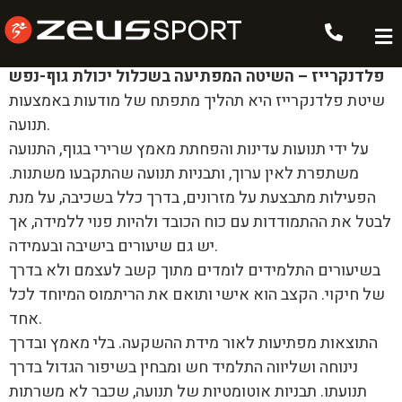
פלדנקרייז
פלדנקרייז – השיטה המפתיעה בשכלול יכולת גוף-נפש
שיטת פלדנקרייז היא תהליך מתפתח של מודעות באמצעות
תנועה.
על ידי תנועות עדינות והפחתת מאמץ שרירי בגוף, התנועה
משתפרת לאין ערוך, ותבניות תנועה שהתקבעו משתנות.
הפעילות מתבצעת על מזרונים, בדרך כלל בשכיבה, על מנת
לבטל את ההתמודדות עם כוח הכובד ולהיות פנוי ללמידה, אך
יש גם שיעורים בישיבה ובעמידה.
בשיעורים התלמידים לומדים מתוך קשב לעצמם ולא בדרך
של חיקוי. הקצב הוא אישי ותואם את הריתמוס המיוחד לכל
אחד.
התוצאות מפתיעות לאור מידת ההשקעה. בלי מאמץ ובדרך
נינוחה ושליווה התלמיד חש ומבחין בשיפור הגדול בדרך
תנועתו. תבניות אוטומטיות של תנועה, שכבר לא משרתות