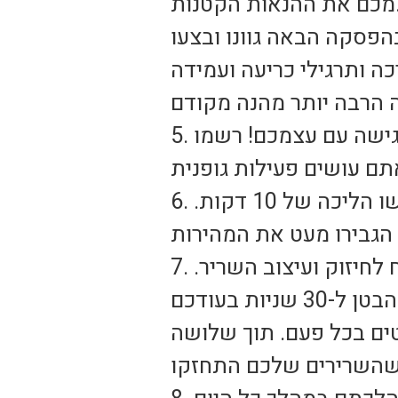
ות הקטנות.
 בהפסקה הבאה גוונו ובצעו
5. לרובינו יש מכשיר סלולארי מהדור השלישי, היכנסו ליומן וקבעו פגישה עם עצמכם! רשמו
6. בהפסקת הצהריים בעבודה צאו לנשום קצת אוויר מהמשרד הקודר ועשו הליכה של 10 דקות.
7. תוך כדי שאתם יושבים במשרד או מול הטלוויזיה עשו תרגילי כוח לחיזוק ועיצוב השריר.
תאמינו לי זה עובד גם באמצע שיעור, אף אחד לא ישים לב. הדקו את הבטן ל-30 שניות בעודכם
גיל, או כווצו והדקו את הרגליים למשך 60 שניות. בצעו 3 סטים בכל פעם. תוך שלושה