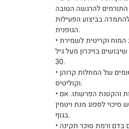
להתמדה בביצוע הפעילות
הגופנית.
• ירידה במשקל הוכיחה על ידי מחקרים כי היא שומרת על בריאות המוח וקריטית לשמירת
שיבושים בזיכרון מעל גיל
30.
• שיפור הסימפטומים של מחלות מעיים, הקטנת חומרת הדלקת והסימפטומים של המחלות קרוהן
וקוליטיס.
• מניעה ושיפור דלדול מסת העצם, בזכות שיפור בספיגת הסידן לעצמות והקטנת הפרשתו. אם
נת ויטמין D החיוני לספיגת סידן
בגוף.
• מניעת מחלות לב וכלי דם, שמירה על לחץ דם תקין,מניעת שומנים בדם ורמת סוכר תקינה