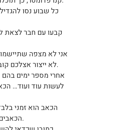
8. קנו פדומטר, כך תוכלו למדוד את מספר הצעדים ואת המרחק אותו הלכתם במהלך כל היום.
כל שבוע נסו להגדיל 
קבעו עם חבר לצאת לה
אני לא מצפה שתיישמו א
לא ייצור אצלכם קוביות בבטן אבל זה יתחיל ליצור שינוי חיובי באורח החיים היום יומי שלכם.
אחרי מספר ימים בהם תב
לעשות עוד ועוד… הכא
הכאב הוא זמני בלבד
הכאבים כדאי להתחיל את הפעילות בהדרגה ובמתינות דרך פעילויות יום יומיות.
כמובן שכדאי להשקי